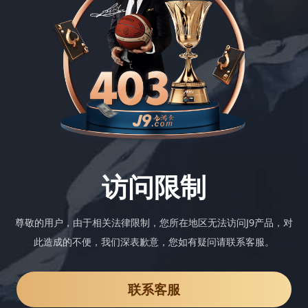
访问限制
尊敬的用户，由于相关法律限制，您所在地区无法访问J9产品，对
此造成的不便，我们深表歉意，您如有疑问请联系客服。
联系客服