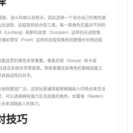
择
技能、战斗风格以及特点，因此选择一个适合自己的角色是
为近战型、远程型和综合型三类。每一类角色在面对不同的
u Kang）和斯科皮恩（Scorpion）这样的近战型角
诸如雪仗（Frost）这样的远程型角色则更擅长利用远程
能连贯的角色非常重要。像索尼娅（Sonya）和卡诺
而且连击系统也非常直观。熟练掌握这些角色的基础技能之
更具挑战性的对手。
余地则更加广泛。这些玩家通常能够根据敌人的特点来灵活
，可以选择拥有强力反击技能的角色，如雷电（Raiden）
与反击来消耗敌人的体力。
对技巧