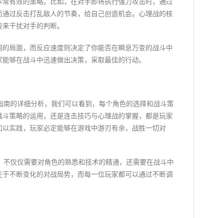
非常有效的策略。比如，在对手即将执行强力攻击时，通过
而通过反击打乱敌人的节奏，给自己创造机会。心理战的核
段来干扰对手的判断。
同的局面，而反应速度则决定了你能否在瞬息万变的战斗中
家能够在战斗中迅速做出决策，采取最佳的行动。
指南的详细分析，我们可以看到，每个角色的选择和战斗策
战斗策略的运用，还是连击技巧与心理战的掌握，都是玩家
加以实践，玩家必定能够在游戏中游刃有余，战胜一切对
，不仅仅需要对角色的熟悉和技术的精通，还需要在战斗中
在于不断变化的对战局势，而每一位玩家都可以通过不断调
。