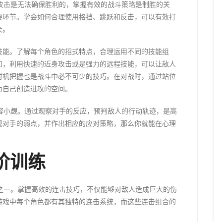
攻击是无法确保胜利的，掌握有效的战斗策略是制胜的关
要环节。学会如何合理使用格挡、跳跃和反击，可以有效打
会。
技能。了解每个角色的招式特点，合理运用不同的技能组
如，利用快速的近身攻击或是强力的远程技能，可以让敌人
时机把握也是战斗中必不可少的技巧。在对战时，通过站位
为自己创造进攻的空间。
容小觑。通过观察对手的反应，预判敌人的行动轨迹，是高
现对手的弱点，并作出相应的应对策略，那么你就能在心理
阶训练
之一。掌握高效的连击技巧，不仅能够对敌人造成巨大的伤
游戏中每个角色都有其独特的连击系统，而这些连击组合的