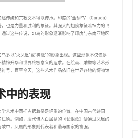
传统和宗教文本得以传承。印度的“金翅鸟”（Garuda）
骑，也是力量和胜利的象征。其强大的翅膀象征着神力的飞
。通过这些传说，幻鸟的形象逐渐影响了印度与东南亚地区
鸟多以“火凤凰”或“神鹰”的形象出现。这些形象不仅仅是
于精神升华和世界终极意义的追求。在绘画、雕塑等艺术形
见符号，直至今天，这些艺术作品依旧在世界各地的博物馆
。
术中的表现
文学艺术中同样占据着举足轻重的位置。在中国古代诗词
的仁德。例如，唐代诗人白居易的《长恨歌》便通过凤凰的
诗歌中，凤凰的形象则代表着和谐与国家的富强。