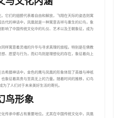
义与文化内涵
在。它们的翅膀代表着自由和解放，飞翔在天际的姿态则寓
国古代的神话中，凤凰就是一种寓意吉祥与重生的幻鸟，象
刻影响了中国传统文化中的礼仪、艺术以及王朝象征，成为
象同样寓意着灵魂的升华与寻求真理的旅程。特别是在佛教
思想、愿望与行为，而幻鸟则是理想化的存在，象征着向上
在古希腊神话中，金色的鹰与凤凰的形象体现了英雄与神祇
，也象征着高贵与至高无上的力量。随着时间的推移，幻鸟
们成为了人们对于未来美好生活的寄托。
幻鸟形象
文化传承中都占有重要地位。尤其在中国传统文化中，凤凰