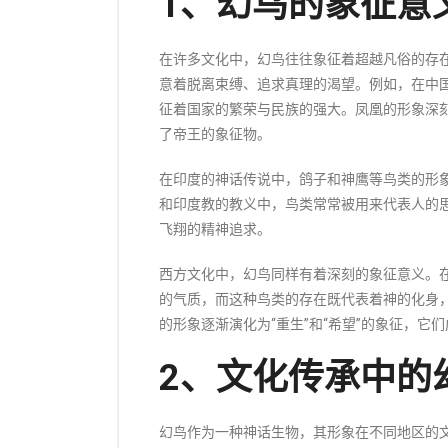
1、幻鸟的象征意
在许多文化中，幻鸟往往象征着超越凡俗的存
意着脱离束缚、追求真理的渴望。例如，在中
征着国家的繁荣与民族的强大。凤凰的形象深
了帝王的象征物。
在印度的神话传说中，鸽子和神鹰等鸟类的形
和印度教的教义中，鸟类常常被用来代表人的
飞翔的精神追求。
西方文化中，幻鸟同样有着深刻的象征意义。
的气质，而这种鸟类的存在既代表着神的化身
的形象逐渐演化为“重生”和“希望”的象征，它
2、文化传承中的
幻鸟作为一种神话生物，其形象在不同地区的