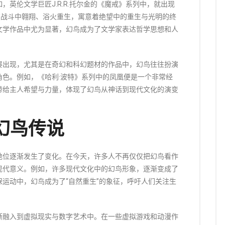
英伦文学巨匠J.R.R.托尔金的《魔戒》系列中，就出现
在战斗中翱翔、浴火重生，寓意着绝望中的重生与光明的终
文学作品中尤为显著，幻鸟成为了文学家表达哲学思想和人
屡出现，尤其是在奇幻和科幻题材的作品中，幻鸟往往扮演
色。例如，《哈利·波特》系列中的凤凰便是一个非常经
带给主人希望与力量，体现了幻鸟从神话到现代文化的演变
幻鸟传说
地位逐渐发生了变化。在今天，许多人不再仅仅把幻鸟看作
现代意义。例如，许多现代文化中的幻鸟形象，逐渐变成了
运动中，幻鸟成为了“自然重生”的象征，呼吁人们关注生
渐融入到虚拟现实与数字艺术中。在一些虚拟游戏和动漫作