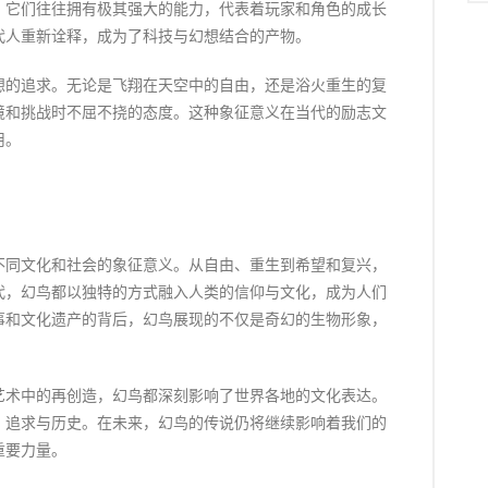
，它们往往拥有极其强大的能力，代表着玩家和角色的成长
代人重新诠释，成为了科技与幻想结合的产物。
想的追求。无论是飞翔在天空中的自由，还是浴火重生的复
境和挑战时不屈不挠的态度。这种象征意义在当代的励志文
用。
不同文化和社会的象征意义。从自由、重生到希望和复兴，
代，幻鸟都以独特的方式融入人类的信仰与文化，成为人们
事和文化遗产的背后，幻鸟展现的不仅是奇幻的生物形象，
艺术中的再创造，幻鸟都深刻影响了世界各地的文化表达。
、追求与历史。在未来，幻鸟的传说仍将继续影响着我们的
重要力量。